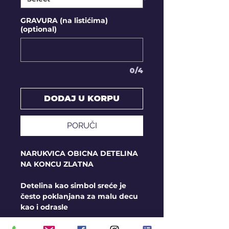
GRAVURA (na listićima)
(optional)
0/4
DODAJ U KORPU
PORUČI
NARUKVICA OBICNA DETELINA
NA KONCU ZLATNA
Detelina kao simbol sreće je
često poklanjana za malu decu
kao i odrasle
Veličina priveska za decu oko 10