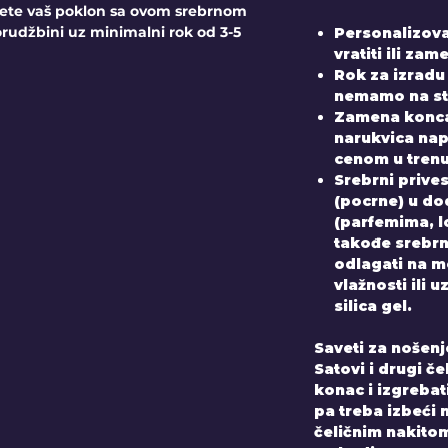
jete vaš poklon sa ovom srebrnom
rudžbini uz minimalni rok od 3-5
Personalizova
vratiti ili zame
Rok za izradu
nemamo na sta
Zamena konca
narukvica nap
cenom u tren
Srebrni prive
(pocrne) u do
(parfemima, 
takođe srebrni
odlagati na 
vlažnosti ili 
silica gel.
Saveti za nošenj
Satovi i drugi č
konac i izgrebati
pa treba izbeći n
čeličnim nakito