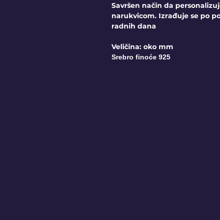
Savršen način da personalizu
narukvicom. Izrađuje se po po
radnih dana
Veličina: oko mm
Srebro finoće 925