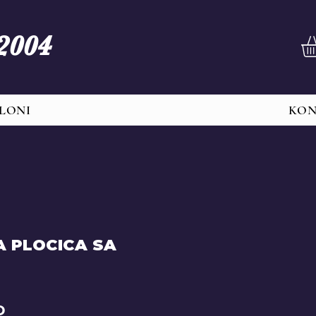
 2004
LONI
KO
A PLOCICA SA
Price
D