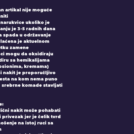
n artikal nije moguće
niti
 narukvice ukoliko je
nju je 3-5 radnih dana
 spada u održavanje
laćena je aktuelnom
utku zamene
sci mogu da oksidiraju
diru sa hemikalijama
losionima, kremama)
 nakit je proporučljivo
mesta na kom nema puno
uz srebrne komade stavljati
e:
elični nakit može pohabati
 privezak jer je čelik tvrd
ošenje na istoj ruci sa
m