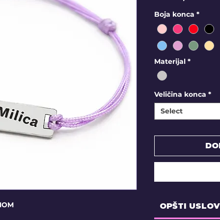
Boja konca
*
Materijal
*
Veličina konca
*
Select
DO
ENOM
OPŠTI USLOV