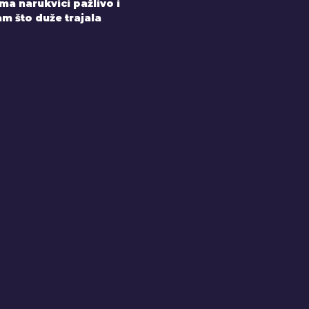
a narukvici pažlivo i
m što duže trajala