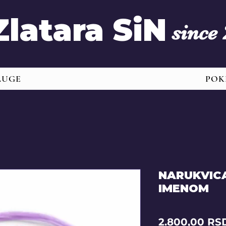
Zlatara SiN
since
LUGE
POK
NARUKVIC
IMENOM
2.800,00 RS