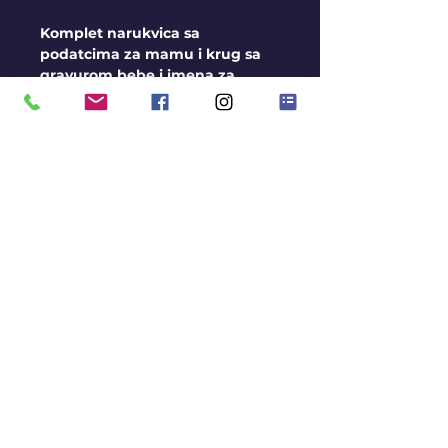
Komplet narukvica sa
podatcima za mamu i krug sa
gravurom bebe i imena za
bebu. Podesive narukvice koje
mogu da se kvase...
Dimenzije priveska za mamu:
oko 13 mm
Dimenzije za bebu: oko 9 mm
OPŠTI USLOVI I
SMERNICE
- Personalizovani nakit nije
moguće vratiti ili zameniti
- Srebro reaguje u dodiru sa
hemikalijama pa je potrebno
voditi adekvatno računa o
njemu
-Narukvice su podesive i