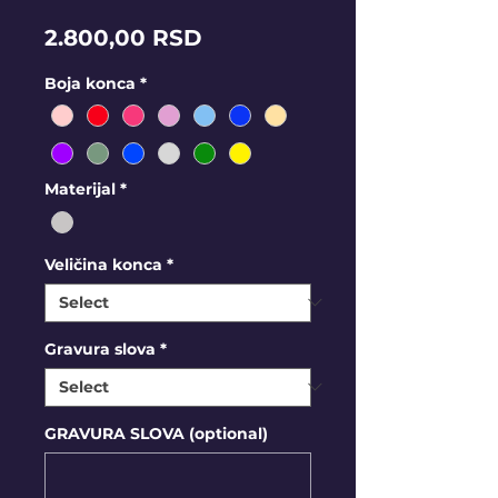
Price
2.800,00 RSD
Boja konca
*
Materijal
*
Veličina konca
*
Gravura slova
*
GRAVURA SLOVA (optional)