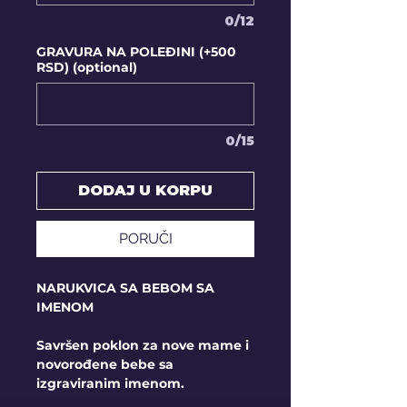
0/12
GRAVURA NA POLEĐINI (+500
RSD) (optional)
0/15
DODAJ U KORPU
PORUČI
NARUKVICA SA BEBOM SA
IMENOM
Savršen poklon za nove mame i
novorođene bebe sa
izgraviranim imenom.