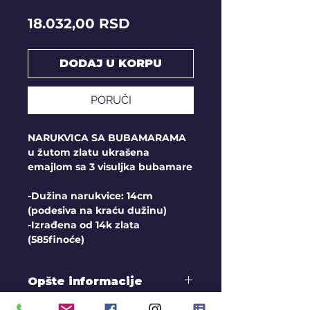
Price
18.032,00 RSD
DODAJ U KORPU
PORUČI
NARUKVICA SA BUBAMARAMA
u žutom zlatu ukrašena
emajlom sa 3 visuljka bubamare
-Dužina narukvice: 14cm
(podesiva na kraću dužinu)
-Izrađena od 14k zlata
(585finoće)
Opšte informacije
Slike i cene su informativnog