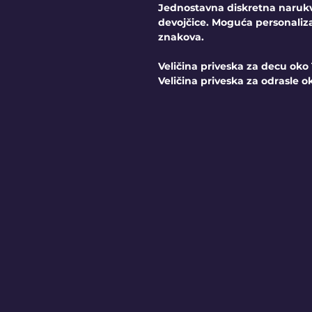
Jednostavna diskretna narukv
devojčice. Moguća personalizac
znakova.
Veličina priveska za decu ok
Veličina priveska za odrasle 