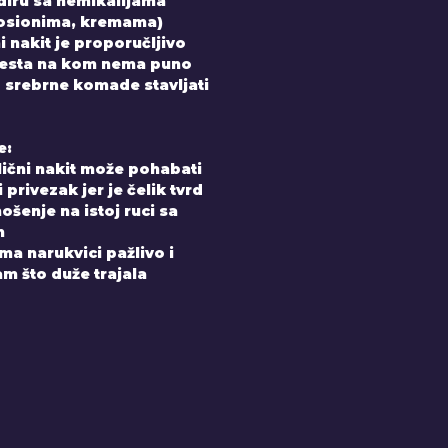
diru sa hemikalijama
losionima, kremama)
 nakit je proporučljivo
mesta na kom nema puno
uz srebrne komade stavljati
e:
elični nakit može pohabati
 privezak jer je čelik tvrd
ošenje na istoj ruci sa
m
a narukvici pažlivo i
m što duže trajala