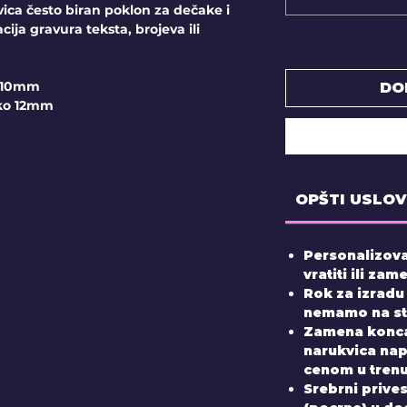
ica često biran poklon za dečake i
ija gravura teksta, brojeva ili
o 10mm
DO
oko 12mm
OPŠTI USLOV
Personalizova
vratiti ili zame
Rok za izradu
nemamo na sta
Zamena konca
narukvica nap
cenom u tren
Srebrni prive