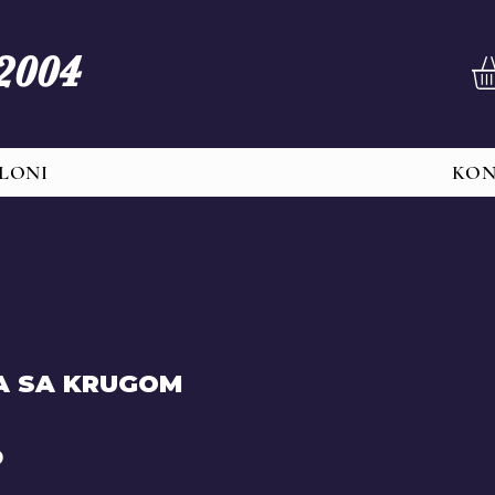
 2004
LONI
KO
A SA KRUGOM
Price
D