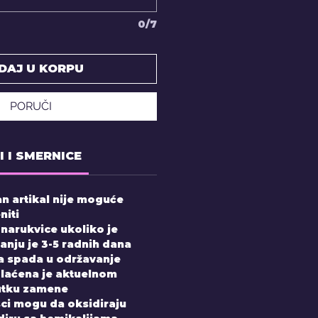
0/7
DAJ U KORPU
PORUČI
I I SMERNICE
n artikal nije moguće
niti
 narukvice ukoliko je
nju je 3-5 radnih dana
 spada u održavanje
laćena je aktuelnom
utku zamene
sci mogu da oksidiraju