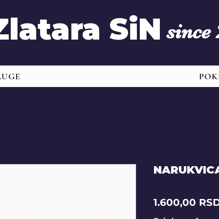
Zlatara SiN
since
LUGE
POK
NARUKVIC
1.600,00 RS