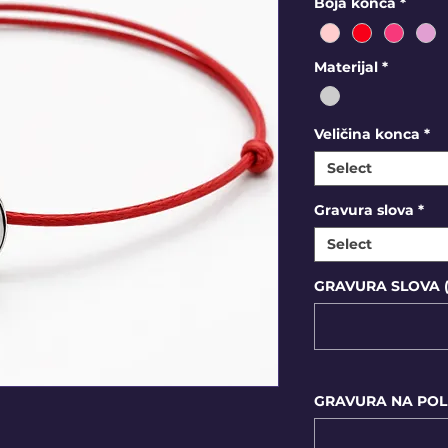
Boja konca
*
Materijal
*
Veličina konca
*
Select
Gravura slova
*
Select
GRAVURA SLOVA (o
GRAVURA NA POLEĐ