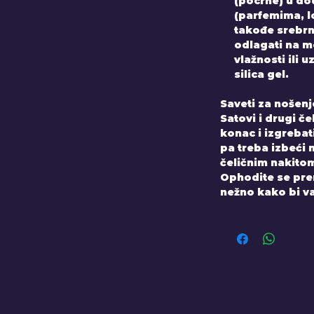
(pocrne) u do
(parfemima, 
takođe srebrni
odlagati na 
vlažnosti ili 
silica gel.
Saveti za nošenj
Satovi i drugi č
konac i izgrebati
pa treba izbeći n
čeličnim nakito
Ophodite se prem
nežno kako bi va