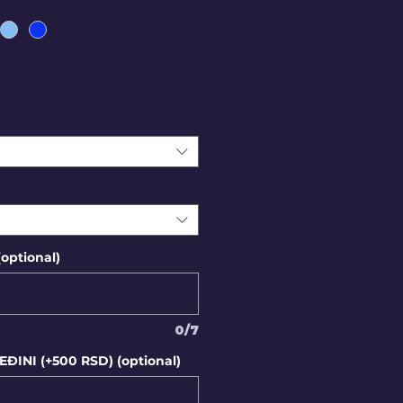
ptional)
0/7
INI (+500 RSD) (optional)