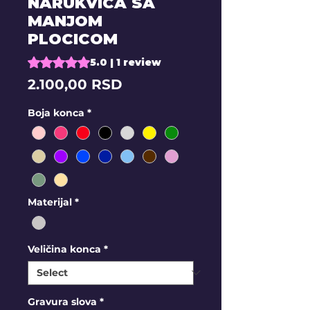
NARUKVICA SA
MANJOM
PLOCICOM
Rating is 5.0 out of five stars based on 1 review
5.0 | 1 review
Price
2.100,00 RSD
Boja konca
*
Materijal
*
Veličina konca
*
Gravura slova
*