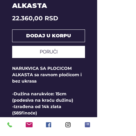
ALKASTA
Price
22.360,00 RSD
DODAJ U KORPU
PORUČI
NARUKVICA SA PLOCICOM
ALKASTA sa ravnom pločicom i
bez ukrasa
-Dužina narukvice: 15cm
(podesiva na kraću dužinu)
-Izrađena od 14k zlata
(585finoće)