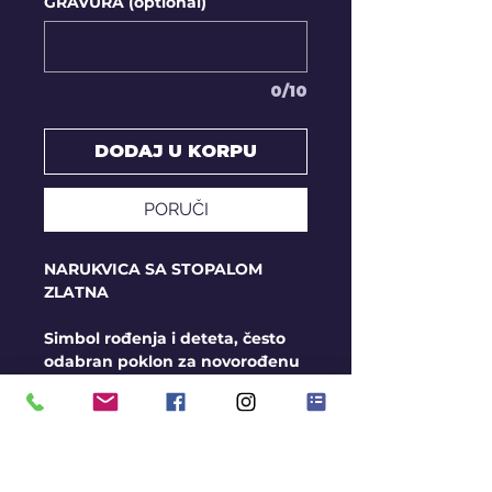
GRAVURA (optional)
0/10
DODAJ U KORPU
PORUČI
NARUKVICA SA STOPALOM
ZLATNA
Simbol rođenja i deteta, često
odabran poklon za novorođenu
decu kao i za mame.
Veličina priveska oko 20x17mm