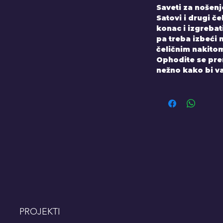
Saveti za nošenj
Satovi i drugi č
konac i izgrebati
pa treba izbeći n
čeličnim nakito
Ophodite se prem
nežno kako bi va
PROJEKTI