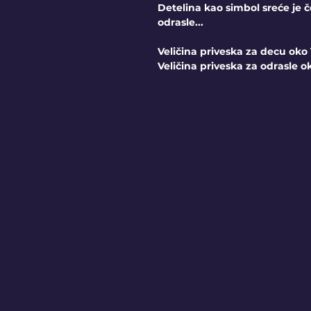
Detelina kao simbol sreće je 
odrasle...
Veličina priveska za decu ok
Veličina priveska za odrasle 