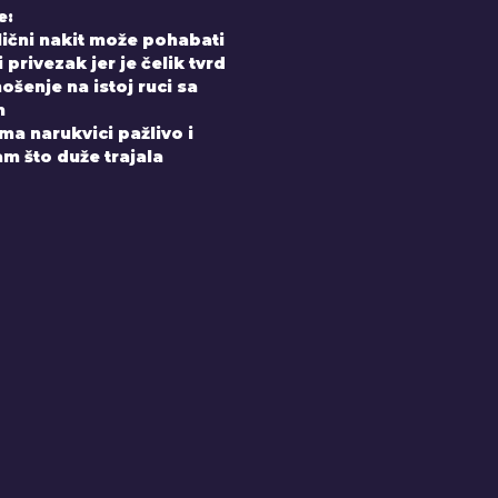
e:
elični nakit može pohabati
 privezak jer je čelik tvrd
ošenje na istoj ruci sa
m
a narukvici pažlivo i
m što duže trajala