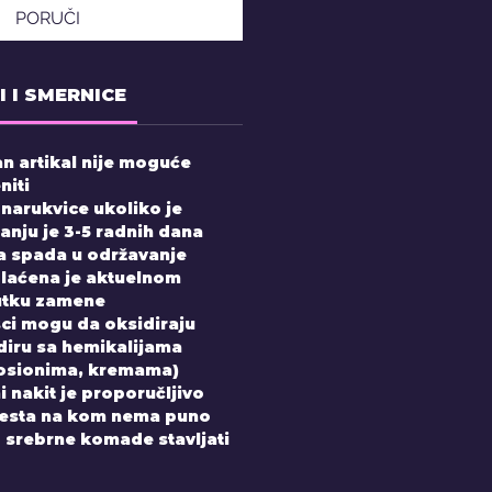
PORUČI
I I SMERNICE
n artikal nije moguće
niti
 narukvice ukoliko je
nju je 3-5 radnih dana
 spada u održavanje
laćena je aktuelnom
utku zamene
sci mogu da oksidiraju
diru sa hemikalijama
losionima, kremama)
 nakit je proporučljivo
mesta na kom nema puno
uz srebrne komade stavljati