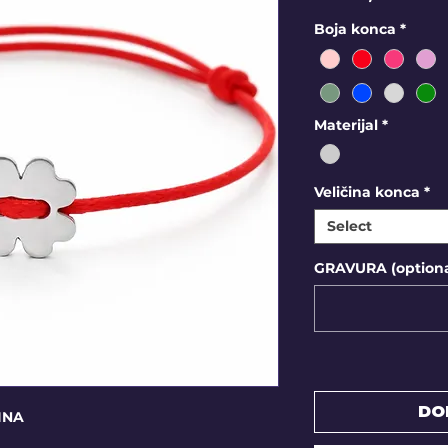
Boja konca
*
Materijal
*
Veličina konca
*
Select
GRAVURA (optiona
DO
INA