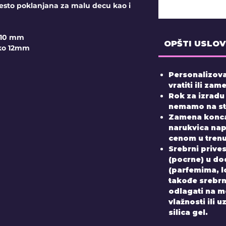
često poklanjana za malu decu kao i
o 10 mm
OPŠTI USLOV
oko 12mm
Personalizova
vratiti ili zame
Rok za izradu
nemamo na sta
Zamena konca
narukvica nap
cenom u tren
Srebrni prive
(pocrne) u do
(parfemima, 
takođe srebrni
odlagati na 
vlažnosti ili 
silica gel.