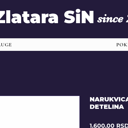
Zlatara SiN
since
LUGE
POK
NARUKVIC
DETELINA
1.600,00 RS