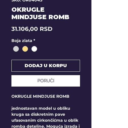
SKU: OR04043
OKRUGLE
MINDJUSE ROMB
Price
31.106,00 RSD
Boja zlata
*
DODAJ U KORPU
PORUČI
OKRUGLE MINDJUSE ROMB
jednostavan model u obliku
kruga sa diskretnim pave
ufasovanim cirkončićma u oblik
romba deteline. Moguća izrada i