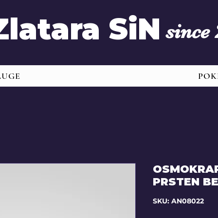
Zlatara SiN
since
LUGE
POK
OSMOKRAP
PRSTEN BE
SKU: AN08022