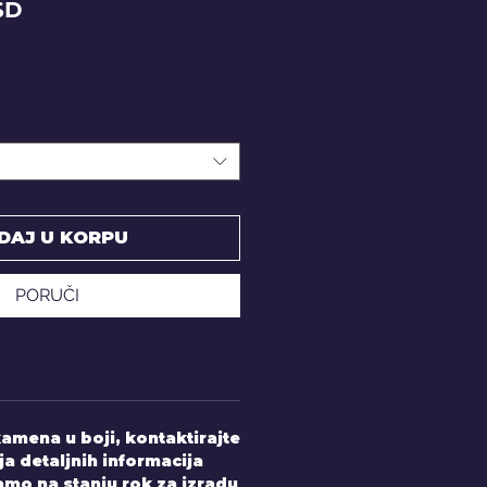
Price
SD
DAJ U KORPU
PORUČI
amena u boji, kontaktirajte
ja detaljnih informacija
mo na stanju rok za izradu