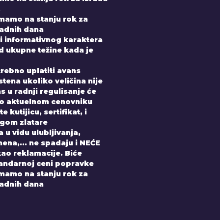
.
imamo na stanju rok za
radnih dana
i informativnog karaktera
od ukupne težine kada je
trebno uplatiti avans
tena ukoliko veličina nije
 u radnji regulisanje će
po aktuelnom cenovniku
 kutijicu, sertifikat, i
gom zlatare
 u vidu ulubljivanja,
ena,... ne spadaju i NEĆE
kao reklamacije. Biće
andarnoj ceni popravke
imamo na stanju rok za
radnih dana