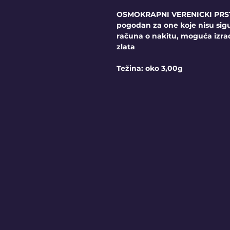
OSMOKRAPNI VERENICKI PRSTEN
pogodan za one koje nisu sig
računa o nakitu, moguća izr
zlata
Težina: oko 3,00g