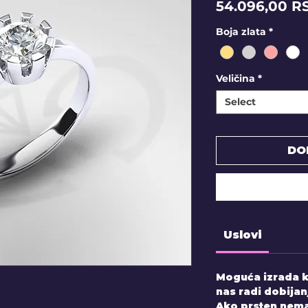
54.096,00 R
Boja zlata
*
Veličina
*
Select
DO
Uslovi
Moguća izrada k
nas radi dobijan
Ako prsten nema