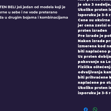
je oko 3 nedelje
 BELI još jedan od modela koji je
Ukoliko prsten 
urne u sebe i ne vode preterano
isporuku je 3-5 
ada u drugim bojama i kombinacijama
Cene su okvirne 
jer cena zavisi 
prsten izrađen
Pre izrade je po
Nakon izrade prs
izmerena kod nas
biti naplaćeno 
Uz prsten dobijate
pakovanje sa Lo
Fizička oštećenja
odvaljivanja kam
biti prihvaćene 
naplaćene po st
Ukoliko prsten 
isporuku je 3-5 