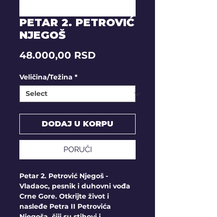
PETAR 2. PETROVIĆ
NJEGOŠ
Price
48.000,00 RSD
Veličina/Težina
*
DODAJ U KORPU
PORUČI
Petar 2. Petrović Njegoš -
Vladaoc, pesnik i duhovni vođa
Crne Gore. Otkrijte život i
nasleđe Petra II Petrovića
Njegoša, čiji su stihovi i