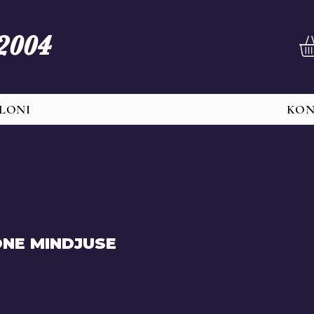
 2004
LONI
KO
NE MINDJUSE