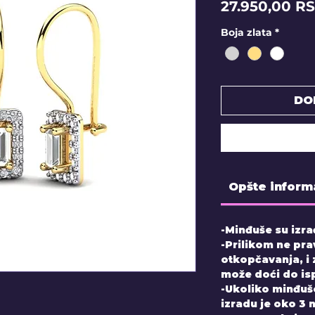
27.950,00 R
Boja zlata
*
DO
Opšte inform
-Minđuše su izra
-Prilikom ne pra
otkopčavanja, i
može doći do is
-Ukoliko minđuš
izradu je oko 3 