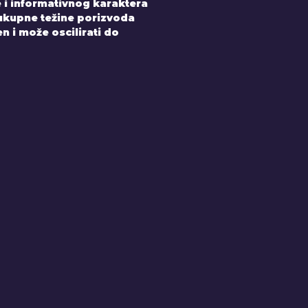
 i informativnog karaktera
 ukupne težine porizvoda
 i može oscilirati do