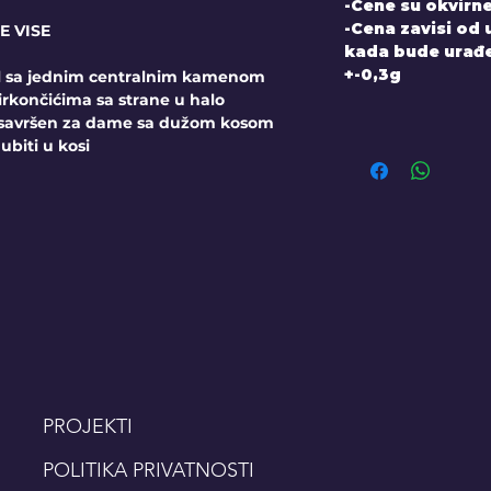
-Cene su okvirne
-Cena zavisi od
 VISE
kada bude urađen
+-0,3g
l sa jednim centralnim kamenom
irkončićima sa strane u halo
l savršen za dame sa dužom kosom
ubiti u kosi
PROJEKTI
POLITIKA PRIVATNOSTI