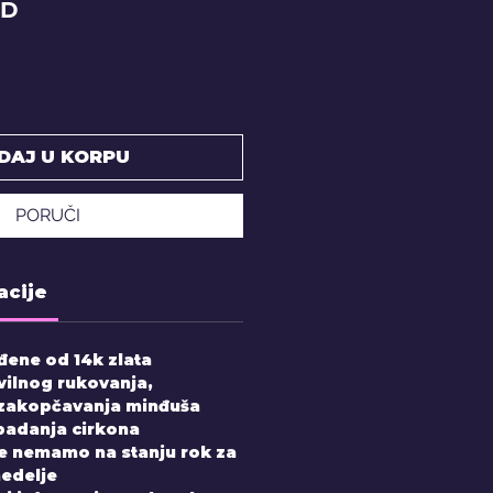
Price
SD
DAJ U KORPU
PORUČI
acije
đene od 14k zlata
vilnog rukovanja,
 zakopčavanja minđuša
padanja cirkona
e nemamo na stanju rok za
nedelje