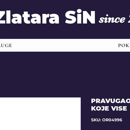
Zlatara SiN
since
LUGE
POK
PRAVUGAO
KOJE VISE
SKU: OR04996