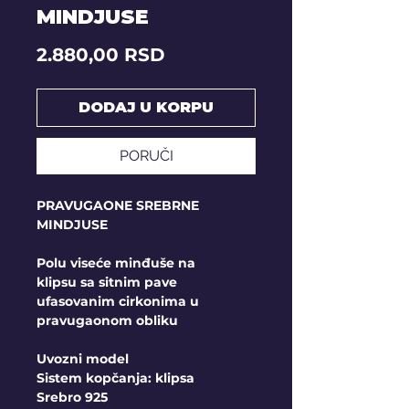
MINDJUSE
Price
2.880,00 RSD
DODAJ U KORPU
PORUČI
PRAVUGAONE SREBRNE
MINDJUSE
Polu viseće minđuše na
klipsu sa sitnim pave
ufasovanim cirkonima u
pravugaonom obliku
Uvozni model
Sistem kopčanja: klipsa
Srebro 925