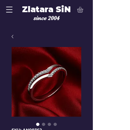
Zlatara SiN
since 2004