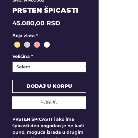
SKU: AN09362
PRSTEN ŠPICASTI
Price
45.080,00 RSD
Boja zlata
*
Veličina
*
DODAJ U KORPU
PORUČI
PRSTEN ŠPICASTI i ako ima
špicasti deo pogodan je ne kači
puno, moguća izrada u drugim