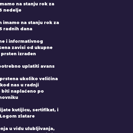
mamo na stanju rok za
3 nedelje
n imamo na stanju rok za
-5 radnih dana
ne i informativnog
 cena zavisi od ukupne
 prsten izrađen
potrebno uplatiti avans
prstena ukoliko veličina
 kod nas u radnji
e biti naplaćeno po
novniku
ate kutijicu, sertifikat, i
 Logom zlatare
nja u vidu ulubljivanja,