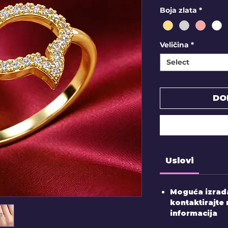
Boja zlata
*
Veličina
*
Select
DO
Uslovi
Moguća izrada
kontaktirajte 
informacija