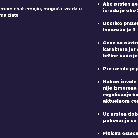
Ako prsten ne
rnom chat emojiu, moguća izrada u
izradu je oko 
ma zlata
Ukoliko prste
isporuku je 3
Cene su okvir
karaktera jer
težine kada je
Pre izrade je 
Nakon izrade 
nije izmerena
regulisanje ć
aktuelnom ce
Uz prsten dobij
pakovanje sa
Fizička ošteće