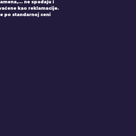
amena,... ne spadaju i
hvaćene kao reklamacije.
e po standarnoj ceni