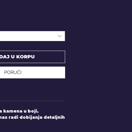
DAJ U KORPU
PORUČI
 kamena u boji,
nas radi dobijanja detaljnih