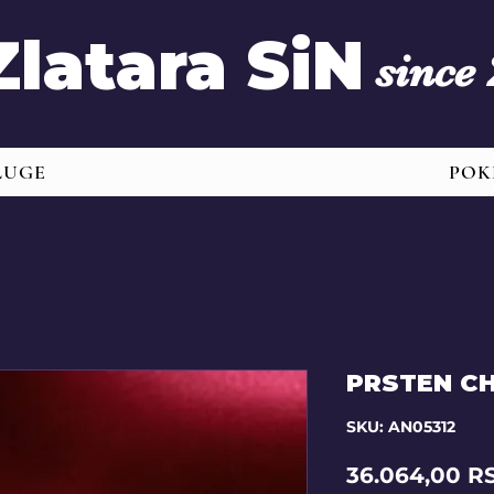
Zlatara SiN
since
LUGE
POK
PRSTEN C
SKU: AN05312
36.064,00 R