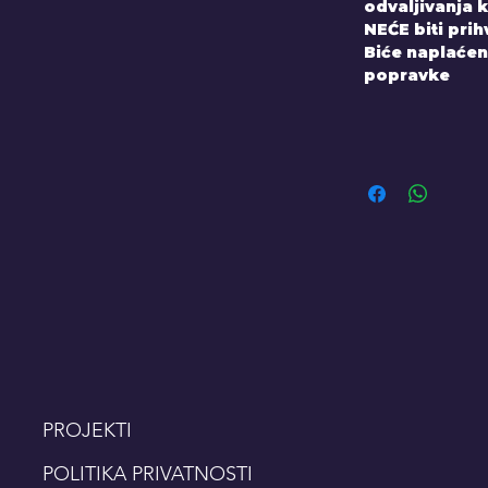
odvaljivanja k
NEĆE biti pri
Biće naplaćen
popravke
PROJEKTI
POLITIKA PRIVATNOSTI