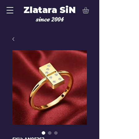
Zlatara SiN
since 2004