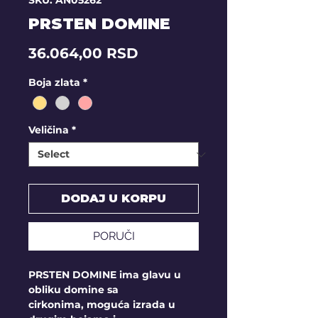
SKU: AN05262
PRSTEN DOMINE
Price
36.064,00 RSD
Boja zlata
*
Veličina
*
DODAJ U KORPU
PORUČI
PRSTEN DOMINE ima glavu u
obliku domine sa
cirkonima, moguća izrada u