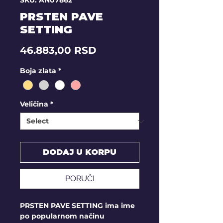
SKU: AN07862
PRSTEN PAVE
SETTING
Price
46.883,00 RSD
Boja zlata
*
Veličina
*
DODAJ U KORPU
PORUČI
PRSTEN PAVE SETTING ima ime
po popularnom načinu