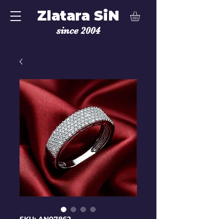
Zlatara SiN
since 2004