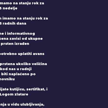
mamo na stanju rok za
3 nedelje
n imamo na stanju rok za
-5 radnih dana
ne i informativnog
 cena zavisi od ukupne
 prsten izrađen
potrebno uplatiti avans
prstena ukoliko veličina
 kod nas u radnji
e biti naplaćeno po
novniku
ate kutijicu, sertifikat, i
 Logom zlatare
nja u vidu ulubljivanja,