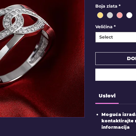
Boja zlata
*
Veličina
*
Select
DO
Uslovi
Moguća izrada
kontaktirajte 
informacija