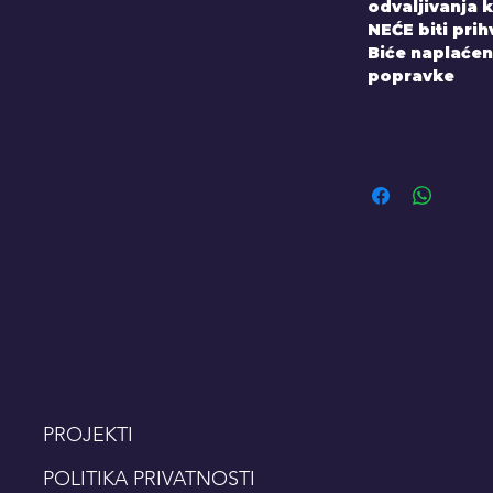
odvaljivanja k
NEĆE biti pri
Biće naplaćen
popravke
PROJEKTI
POLITIKA PRIVATNOSTI