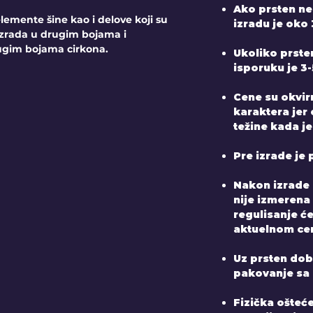
Ako prsten ne
emente šine kao i delove koji su
izradu je oko 
zrada u drugim bojama i
ugim bojama cirkona.
Ukoliko prste
isporuku je 3
Cene su okvir
karaktera jer
težine kada je
Pre izrade je 
Nakon izrade 
nije izmerena
regulisanje ć
aktuelnom ce
Uz prsten dobij
pakovanje sa
Fizička ošteće