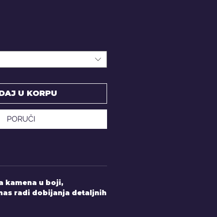
DAJ U KORPU
PORUČI
 kamena u boji,
nas radi dobijanja detaljnih