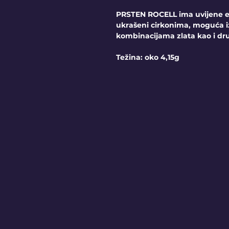
PRSTEN ROCELL ima uvijene el
ukrašeni cirkonima, moguća i
kombinacijama zlata kao i dr
Težina: oko 4,15g