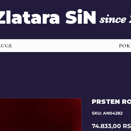
Zlatara SiN
since
LUGE
POK
PRSTEN R
SKU: AN04282
74.833,00 R