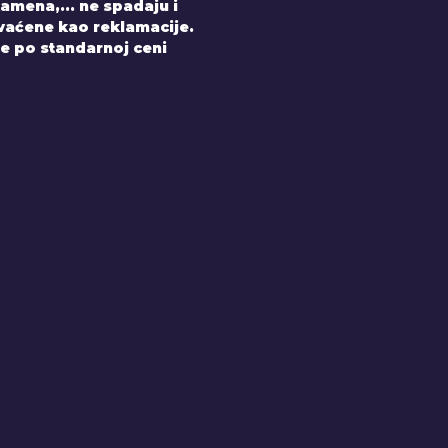
amena,... ne spadaju i
hvaćene kao reklamacije.
e po standarnoj ceni