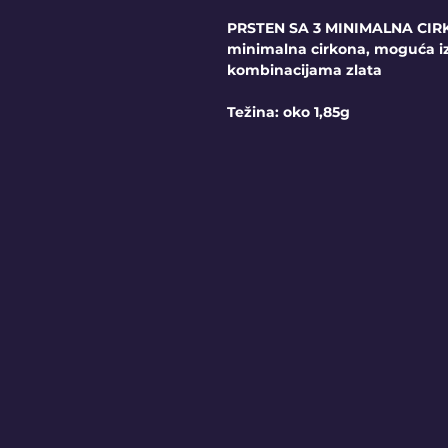
PRSTEN SA 3 MINIMALNA CIRK
minimalna cirkona, moguća i
kombinacijama zlata
Težina: oko 1,85g