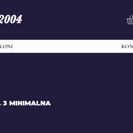
 2004
LONI
KO
 3 MINIMALNA