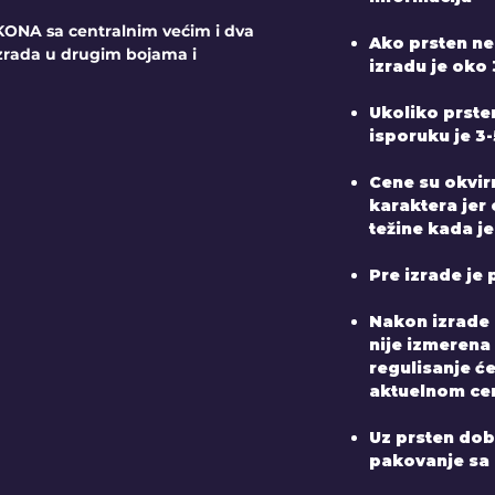
ONA sa centralnim većim i dva
Ako prsten ne
zrada u drugim bojama i
izradu je oko 
Ukoliko prste
isporuku je 3
Cene su okvir
karaktera jer
težine kada je
Pre izrade je 
Nakon izrade 
nije izmerena
regulisanje ć
aktuelnom ce
Uz prsten dobij
pakovanje sa