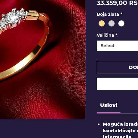
33.359,00 R
Boja zlata
*
Veličina
*
Select
DO
Uslovi
Moguća izrada
kontaktirajte 
informacija