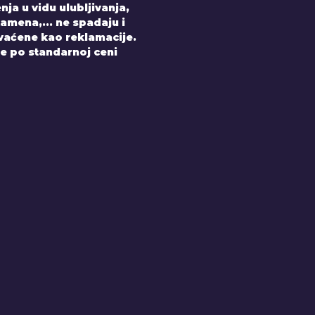
nja u vidu ulubljivanja,
amena,... ne spadaju i
hvaćene kao reklamacije.
e po standarnoj ceni