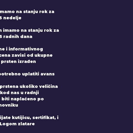
mamo na stanju rok za
3 nedelje
n imamo na stanju rok za
-5 radnih dana
ne i informativnog
 cena zavisi od ukupne
 prsten izrađen
potrebno uplatiti avans
prstena ukoliko veličina
 kod nas u radnji
e biti naplaćeno po
novniku
ate kutijicu, sertifikat, i
 Logom zlatare