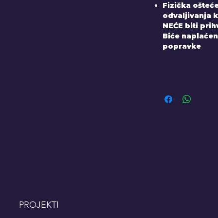
Fizička ošteće
odvaljivanja k
NEĆE biti pri
Biće naplaćen
popravke
PROJEKTI