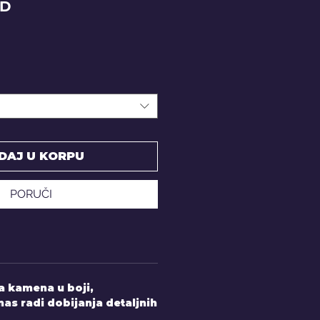
Price
SD
DAJ U KORPU
PORUČI
 kamena u boji,
nas radi dobijanja detaljnih