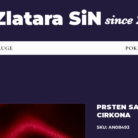
Zlatara SiN
since
LUGE
POK
PRSTEN SA
CIRKONA
SKU: AN08493