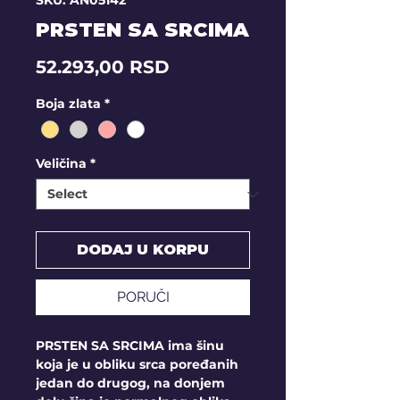
SKU: AN05142
PRSTEN SA SRCIMA
Price
52.293,00 RSD
Boja zlata
*
Veličina
*
DODAJ U KORPU
PORUČI
PRSTEN SA SRCIMA ima šinu
koja je u obliku srca poređanih
jedan do drugog, na donjem