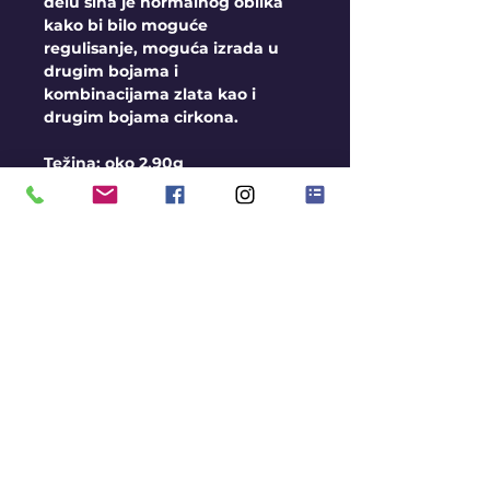
delu šina je normalnog oblika
kako bi bilo moguće
regulisanje, moguća izrada u
drugim bojama i
kombinacijama zlata kao i
drugim bojama cirkona.
Težina: oko 2,90g
Uslovi
Moguća izrada kamena u
boji, kontaktirajte nas radi
dobijanja detaljnih
informacija
Ako prsten nemamo na
stanju rok za izradu je oko
3 nedelje
KONTAKT
BLOG
Ukoliko prsten imamo na