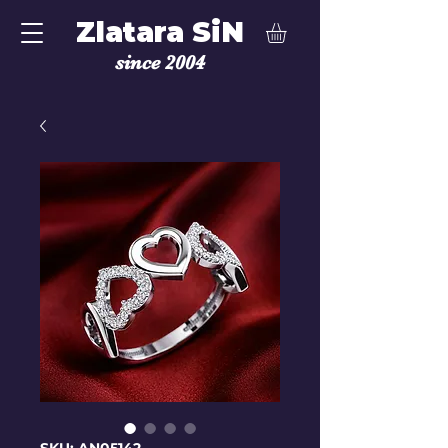
Zlatara SiN
since 2004