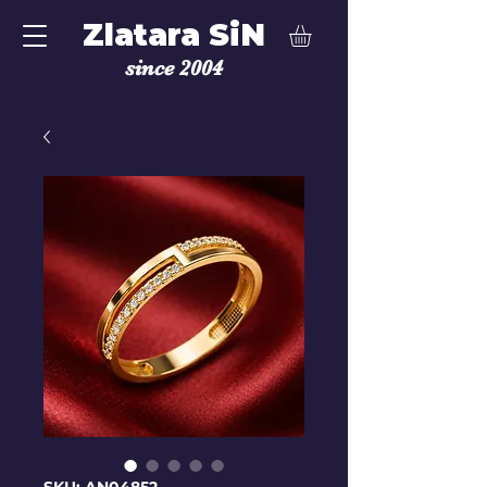
Zlatara SiN
since 2004