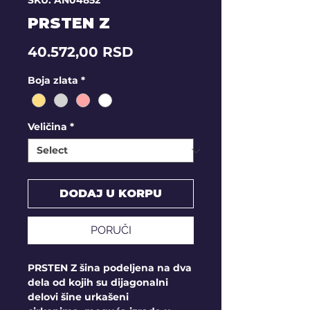
SKU: AN04852
PRSTEN Z
Price
40.572,00 RSD
Boja zlata
*
Veličina
*
DODAJ U KORPU
PORUČI
PRSTEN Z šina podeljena na dva
dela od kojih su dijagonalni
delovi šine urkašeni