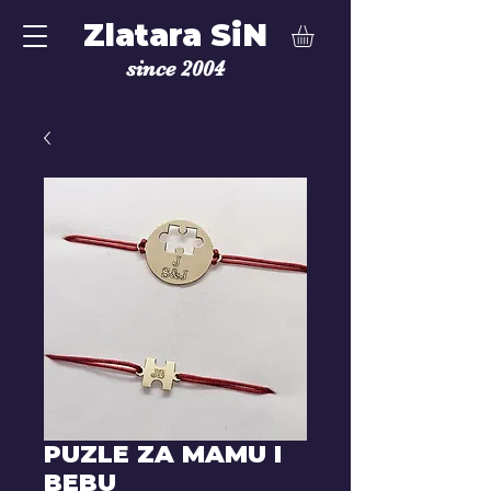
Zlatara SiN
since 2004
PUZLE ZA MAMU I
BEBU