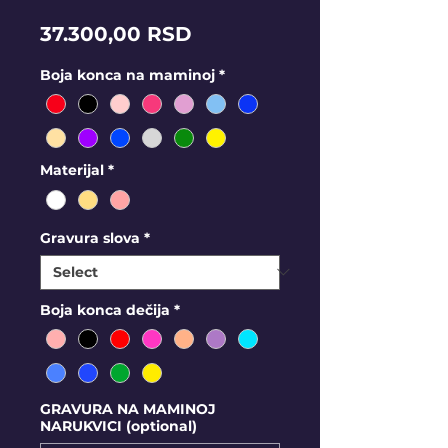
Price
37.300,00 RSD
Boja konca na maminoj
*
Materijal
*
Gravura slova
*
Boja konca dečija
*
GRAVURA NA MAMINOJ
NARUKVICI (optional)