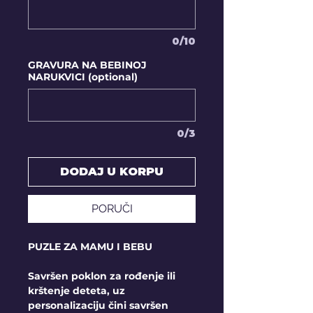
0/10
GRAVURA NA BEBINOJ
NARUKVICI (optional)
0/3
DODAJ U KORPU
PORUČI
PUZLE ZA MAMU I BEBU
Savršen poklon za rođenje ili
krštenje deteta, uz
personalizaciju čini savršen