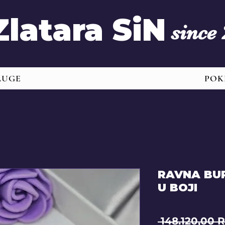
Zlatara SiN
since
LUGE
POK
RAVNA BU
U BOJI
 148.120,00 