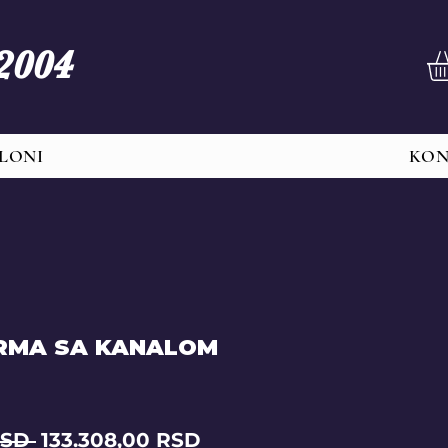
 2004
LONI
KO
RMA SA KANALOM
Regular
Sale
RSD 
133.308,00 RSD