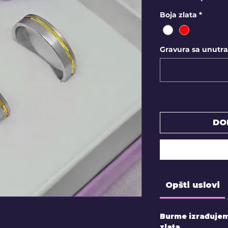
Boja zlata
*
Gravura sa unutraš
DO
Opšti uslovi
Burme izrađujemo
zlata