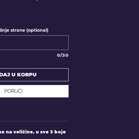
Price
Price
nje strane (optional)
0/30
DAJ U KORPU
PORUČI
 na veličine, u sve 3 boje