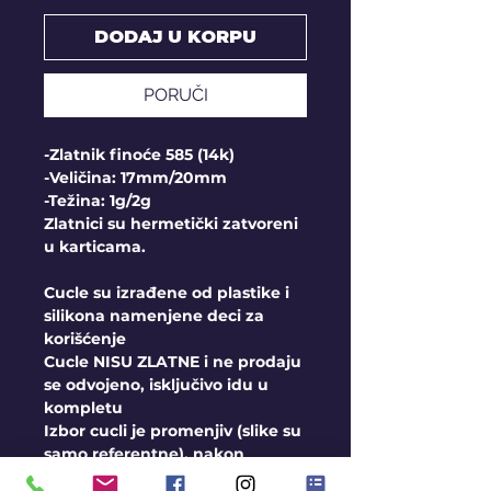
DODAJ U KORPU
PORUČI
-Zlatnik finoće 585 (14k)
-Veličina: 17mm/20mm
-Težina: 1g/2g
Zlatnici su hermetički zatvoreni
u karticama.
Cucle su izrađene od plastike i
silikona namenjene deci za
korišćenje
Cucle
NISU ZLATNE
i ne prodaju
se odvojeno, isključivo idu u
kompletu
Izbor cucli je promenjiv (slike su
samo referentne), nakon
primljene porudžbine