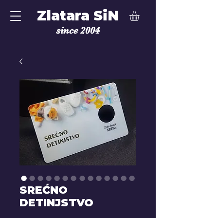
Zlatara SiN
since 2004
SREĆNO
DETINJSTVO