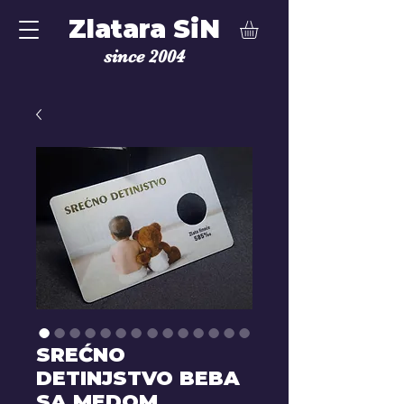
Zlatara SiN
since 2004
SREĆNO
DETINJSTVO BEBA
SA MEDOM