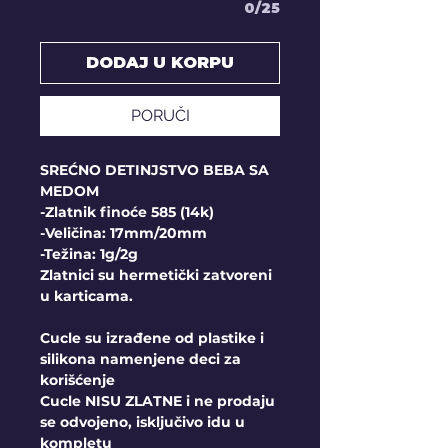
0/25
DODAJ U KORPU
PORUČI
SREĆNO DETINJSTVO BEBA SA
MEDOM
-Zlatnik finoće 585 (14k)
-Veličina: 17mm/20mm
-Težina: 1g/2g
Zlatnici su hermetički zatvoreni
u karticama.
Cucle su izrađene od plastike i
silikona namenjene deci za
korišćenje
Cucle
NISU ZLATNE
i ne prodaju
se odvojeno, isključivo idu u
kompletu