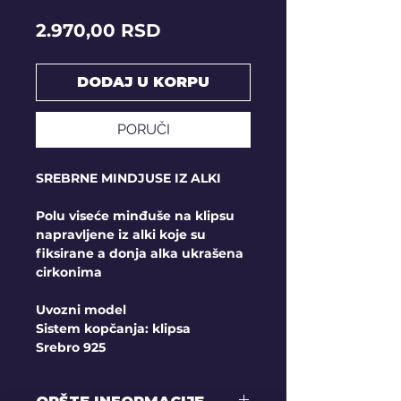
Price
2.970,00 RSD
DODAJ U KORPU
PORUČI
SREBRNE MINDJUSE IZ ALKI
Polu viseće minđuše na klipsu
napravljene iz alki koje su
fiksirane a donja alka ukrašena
cirkonima
Uvozni model
Sistem kopčanja: klipsa
Srebro 925