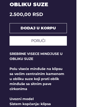
OBLIKU SUZE
Price
2.500,00 RSD
DODAJ U KORPU
PORUČI
SREBRNE VISECE MINDJUSE U
OBLIKU SUZE
Polu viseće minđuše na klipsu
sa većim centralnim kamenom
u obliku suze koji prati oblik
minđuše sa sitnim pave
cirkonima
Uvozni model
Sistem kopčanja: klipsa