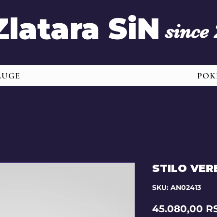
Zlatara SiN
since
LUGE
POK
STILO VER
SKU: AN02413
45.080,00 R