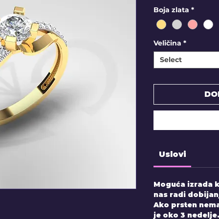
Boja zlata
*
Veličina
*
Select
DO
Uslovi
Moguća izrada k
nas radi dobijan
Ako prsten nema
je oko 3 nedelje