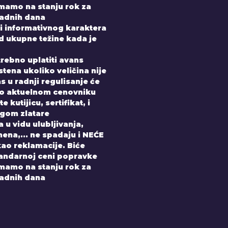
imamo na stanju rok za
radnih dana
i informativnog karaktera
od ukupne težine kada je
trebno uplatiti avans
tena ukoliko veličina nije
 u radnji regulisanje će
po aktuelnom cenovniku
 kutijicu, sertifikat, i
gom zlatare
 u vidu ulubljivanja,
ena,... ne spadaju i NEĆE
kao reklamacije. Biće
andarnoj ceni popravke
imamo na stanju rok za
radnih dana