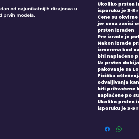
Ukoliko prsten 
dan od najunikatnijih dizajnova u
isporuku je 3-5 
d prvih modela.
Cene su okvirne 
jer cena zavisi 
prsten izrađen
Pre izrade je po
Nakon izrade prs
izmerena kod nas
biti naplaćeno 
Uz prsten dobijate
pakovanje sa Lo
Fizička oštećenja
odvaljivanja kam
biti prihvaćene 
naplaćene po st
Ukoliko prsten 
isporuku je 3-5 