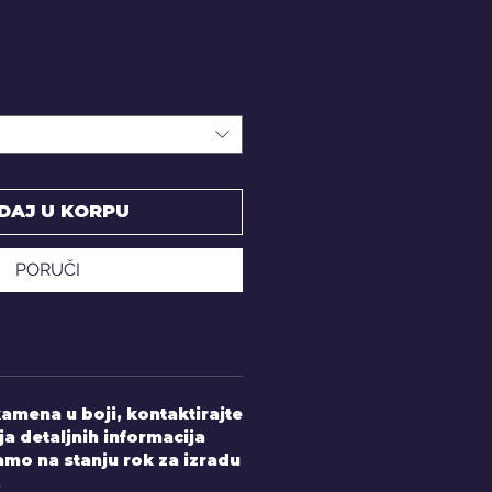
DAJ U KORPU
PORUČI
amena u boji, kontaktirajte
ja detaljnih informacija
mo na stanju rok za izradu
.