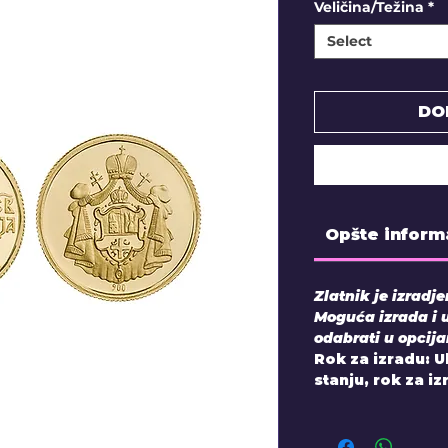
Veličina/Težina
*
Select
DO
Opšte inform
Zlatnik je izradj
Moguća izrada i 
odabrati u opcij
Rok za izradu: 
stanju, rok za i