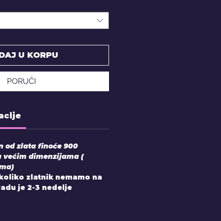
DAJ U KORPU
PORUČI
acije
en od zlata finoće 900
u većim dimenzijama (
ama)
Ukoliko zlatnik nemamo na
zradu je 2-3 nedelje