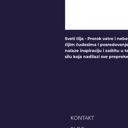
Sveti Ilija - Prorok vatre i neb
čijim čudesima i posredovanj
nalaze inspiraciju i zaštitu u
silu koja nadilazi sve prepreke.
KONTAKT