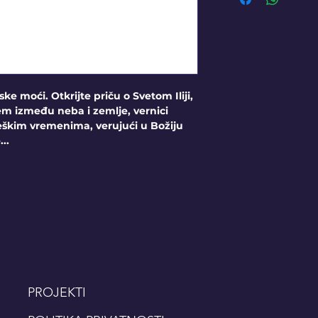
eske moći. Otkrijte priču o Svetom Iliji,
em između neba i zemlje, vernici
 teškim vremenima, verujući u Božiju
..
PROJEKTI