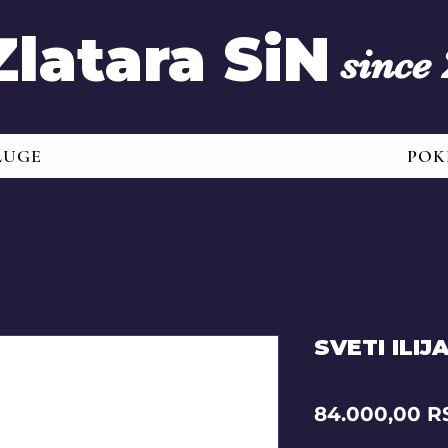
Zlatara SiN
since
LUGE
POK
SVETI ILIJ
84.000,00 R