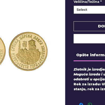
Veličina/Težina
*
Select
DO
Opšte inform
Zlatnik je izradj
Moguća izrada i 
odabrati u opcij
Rok za izradu: 
stanju, rok za i