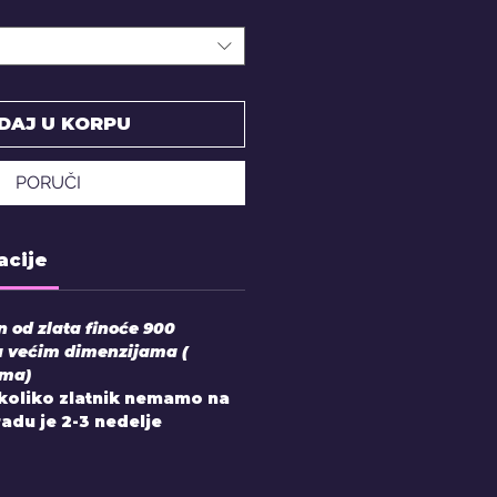
DAJ U KORPU
PORUČI
acije
en od zlata finoće 900
u većim dimenzijama (
ama)
Ukoliko zlatnik nemamo na
zradu je 2-3 nedelje