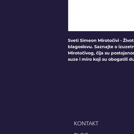
Sveti Simeon Mirotočivi - Živo
blagoslovu. Saznajte o izuzet
Mirotočivog, čija su postojano
suze i miro koji su obogatili d
KONTAKT