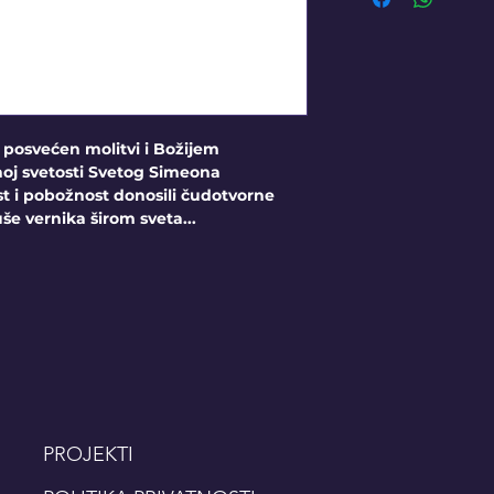
t posvećen molitvi i Božijem
noj svetosti Svetog Simeona
st i pobožnost donosili čudotvorne
uše vernika širom sveta...
PROJEKTI