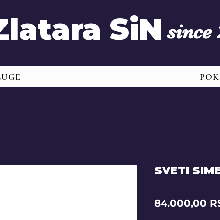
Zlatara SiN
since
LUGE
POK
SVETI SIM
84.000,00 R