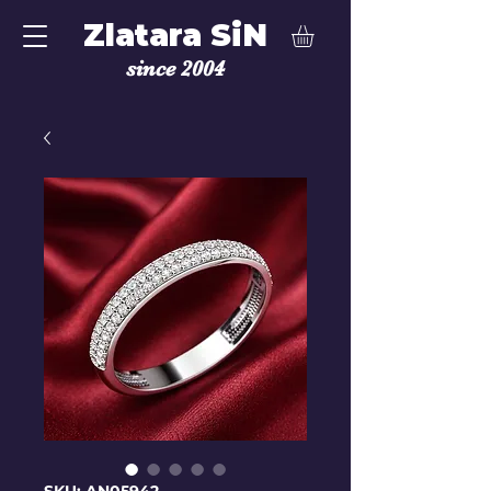
Zlatara SiN
since 2004