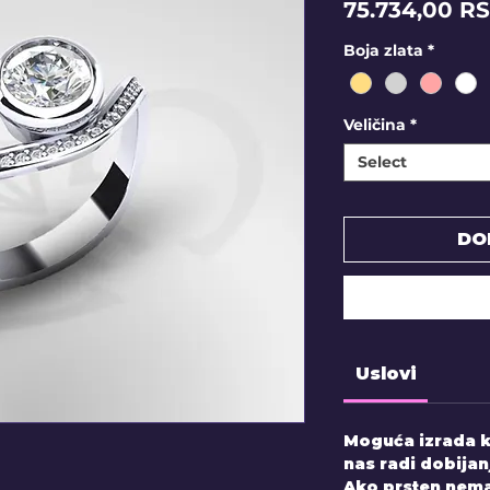
75.734,00 R
Boja zlata
*
Veličina
*
Select
DO
Uslovi
Moguća izrada k
nas radi dobijan
Ako prsten nema