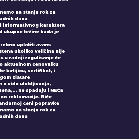
.
imamo na stanju rok za
radnih dana
i informativnog karaktera
od ukupne težine kada je
trebno uplatiti avans
tena ukoliko veličina nije
 u radnji regulisanje će
po aktuelnom cenovniku
 kutijicu, sertifikat, i
gom zlatare
 u vidu ulubljivanja,
ena,... ne spadaju i NEĆE
kao reklamacije. Biće
andarnoj ceni popravke
imamo na stanju rok za
radnih dana