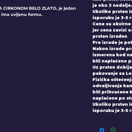
je oko 3 nedelje
A CIRKONOM BELO ZLATO, je jedan
Ukoliko prsten 
i ima uvijenu formu.
isporuku je 3-5 
Cene su okvirne 
jer cena zavisi 
prsten izrađen
Pre izrade je po
Nakon izrade prs
izmerena kod nas
biti naplaćeno 
Uz prsten dobijate
pakovanje sa Lo
Fizička oštećenja
odvaljivanja kam
biti prihvaćene 
naplaćene po st
Ukoliko prsten 
isporuku je 3-5 