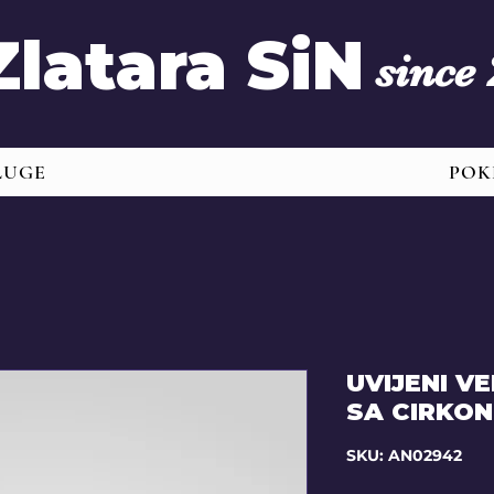
Zlatara SiN
since
LUGE
POK
UVIJENI V
SA CIRKO
SKU: AN02942