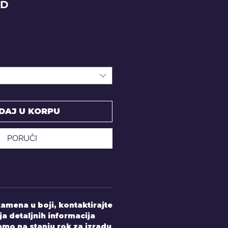
Price
SD
DAJ U KORPU
PORUČI
amena u boji, kontaktirajte
ja detaljnih informacija
mo na stanju rok za izradu