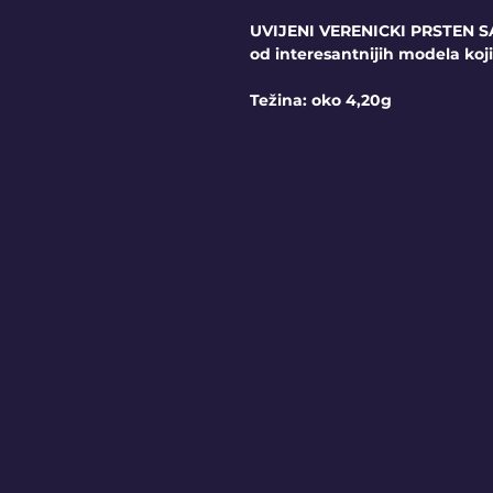
UVIJENI VERENICKI PRSTEN S
od interesantnijih modela koj
Težina: oko 4,20g