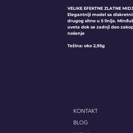
VELIKE EFEKTNE ZLATNE MID
Elegantniji model sa diskret
drugog sitno u 5 linija. Minđu
uveta dok se zadnji deo zakopč
nošenje
Težina: oko 2,95g
KONTAKT
BLOG