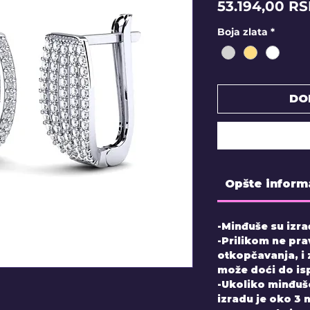
53.194,00 R
Boja zlata
*
DO
Opšte inform
-Minđuše su izra
-Prilikom ne pra
otkopčavanja, i
može doći do is
-Ukoliko minđuš
izradu je oko 3 