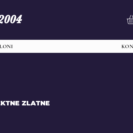
 2004
LONI
KO
EKTNE ZLATNE