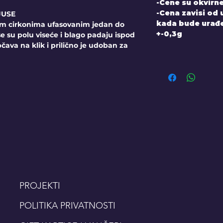
-Cene su okvirne
-Cena zavisi od
JUSE
kada bude urađen
nim cirkonima ufasovanim jedan do
+-0,3g
še su polu viseće i blago padaju ispod
ava na klik i prilično je udoban za
PROJEKTI
POLITIKA PRIVATNOSTI