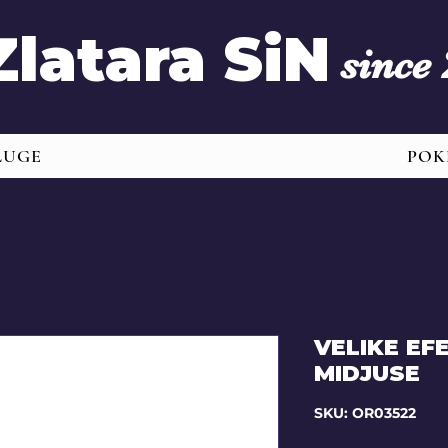
Zlatara SiN
since
LUGE
POK
VELIKE EF
MIDJUSE
SKU: OR03522