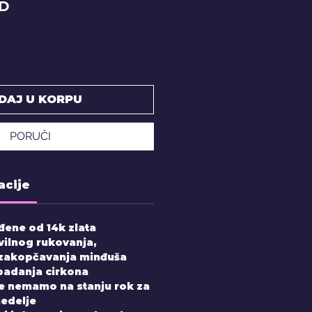
Price
SD
DAJ U KORPU
PORUČI
acije
đene od 14k zlata
vilnog rukovanja,
 zakopčavanja minđuša
padanja cirkona
e nemamo na stanju rok za
nedelje