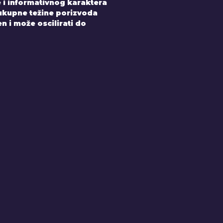
 i informativnog karaktera
 ukupne težine porizvoda
 i može oscilirati do