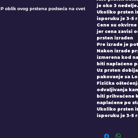
je oko 3 nedelje
P oblik ovog prstena podseća na cvet
Ukoliko prsten 
isporuku je 3-5 
Cene su okvirne 
jer cena zavisi 
prsten izrađen
Pre izrade je po
Nakon izrade prs
izmerena kod nas
biti naplaćeno 
Uz prsten dobijate
pakovanje sa Lo
Fizička oštećenja
odvaljivanja kam
biti prihvaćene 
naplaćene po st
Ukoliko prsten 
isporuku je 3-5 