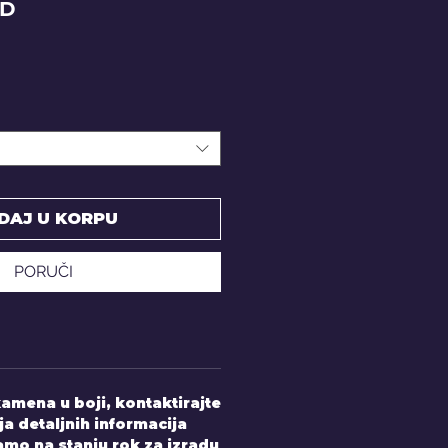
Price
SD
DAJ U KORPU
PORUČI
amena u boji, kontaktirajte
ja detaljnih informacija
mo na stanju rok za izradu