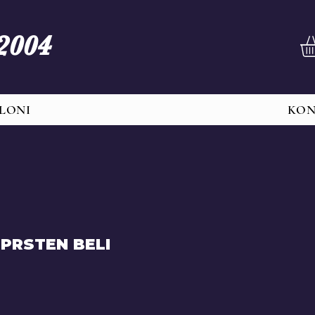
 2004
LONI
KO
 PRSTEN BELI