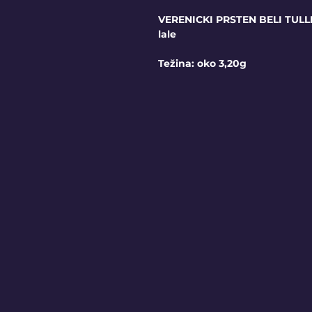
VERENICKI PRSTEN BELI TULLI
lale
Težina: oko 3,20g