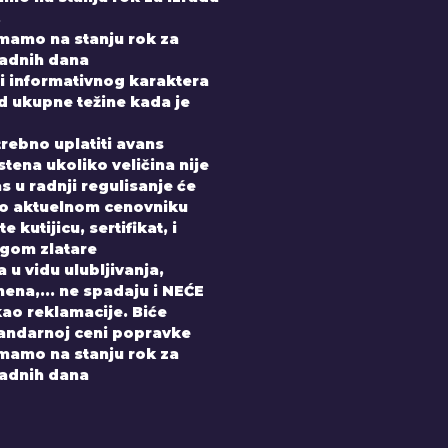
.
imamo na stanju rok za
radnih dana
i informativnog karaktera
od ukupne težine kada je
trebno uplatiti avans
tena ukoliko veličina nije
 u radnji regulisanje će
po aktuelnom cenovniku
 kutijicu, sertifikat, i
gom zlatare
 u vidu ulubljivanja,
ena,... ne spadaju i NEĆE
kao reklamacije. Biće
andarnoj ceni popravke
imamo na stanju rok za
radnih dana