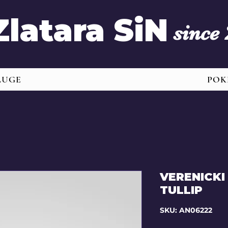
Zlatara SiN
since
LUGE
POK
VERENICKI
TULLIP
SKU: AN06222