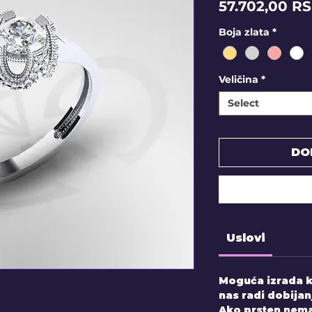
57.702,00 R
Boja zlata
*
Veličina
*
Select
DO
Uslovi
Moguća izrada k
nas radi dobijan
Ako prsten nema