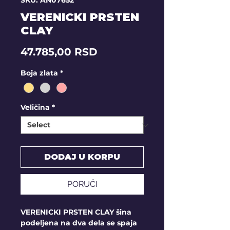
SKU: AN07652
VERENICKI PRSTEN
CLAY
Price
47.785,00 RSD
Boja zlata
*
Veličina
*
DODAJ U KORPU
PORUČI
VERENICKI PRSTEN CLAY šina
podeljena na dva dela se spaja