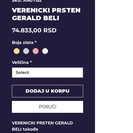
SKU: AN07152
VERENICKI PRSTEN
GERALD BELI
Price
74.833,00 RSD
Boja zlata
*
Veličina
*
DODAJ U KORPU
PORUČI
VERENICKI PRSTEN GERALD
BELI takođe