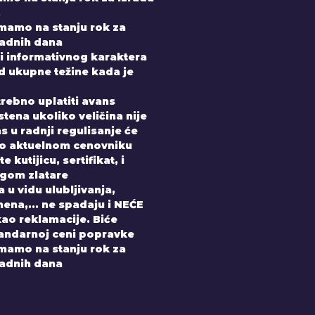
.
imamo na stanju rok za
radnih dana
i informativnog karaktera
od ukupne težine kada je
trebno uplatiti avans
tena ukoliko veličina nije
 u radnji regulisanje će
po aktuelnom cenovniku
 kutijicu, sertifikat, i
gom zlatare
 u vidu ulubljivanja,
ena,... ne spadaju i NEĆE
kao reklamacije. Biće
andarnoj ceni popravke
imamo na stanju rok za
radnih dana