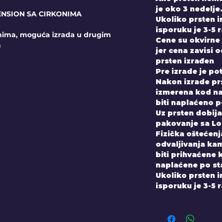
je oko 3 nedelje
ENSION SA CIRKONIMA
Ukoliko prsten 
isporuku je 3-5 
onima, moguća izrada u drugim
Cene su okvirne 
a
jer cena zavisi 
prsten izrađen
Pre izrade je po
Nakon izrade prs
izmerena kod nas
biti naplaćeno 
Uz prsten dobijate
pakovanje sa Lo
Fizička oštećenja
odvaljivanja kam
biti prihvaćene 
naplaćene po st
Ukoliko prsten 
isporuku je 3-5 