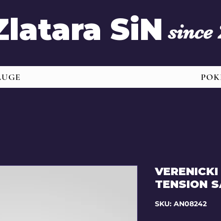
Zlatara SiN
since
LUGE
POK
VERENICKI
TENSION S
SKU: AN08242