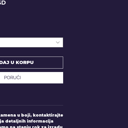
Price
SD
DAJ U KORPU
PORUČI
amena u boji, kontaktirajte
ja detaljnih informacija
mo na stanju rok za izradu