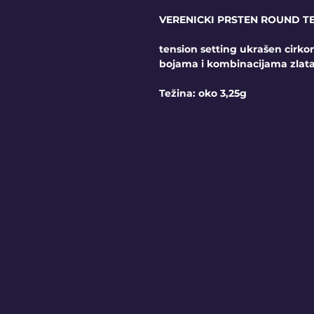
VERENICKI PRSTEN ROUND T
tension setting ukrašen cirk
bojama i kombinacijama zlat
Težina: oko 3,25g