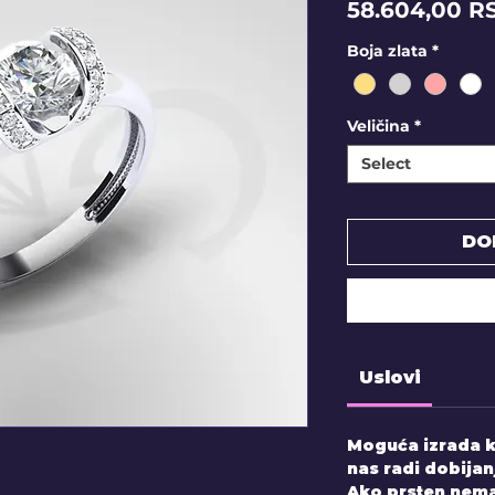
58.604,00 R
Boja zlata
*
Veličina
*
Select
DO
Uslovi
Moguća izrada k
nas radi dobijan
Ako prsten nema