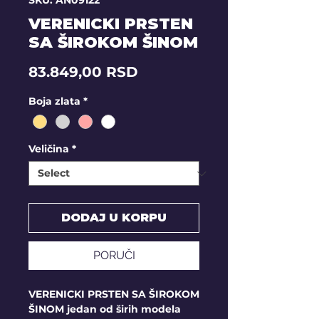
SKU: AN09122
VERENICKI PRSTEN
SA ŠIROKOM ŠINOM
Price
83.849,00 RSD
Boja zlata
*
Veličina
*
DODAJ U KORPU
PORUČI
VERENICKI PRSTEN SA ŠIROKOM
ŠINOM jedan od širih modela