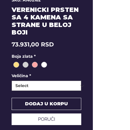
SKU: AN02162
VERENICKI PRSTEN
SA 4 KAMENA SA
STRANE U BELOJ
BOJI
Price
73.931,00 RSD
Boja zlata
*
Veličina
*
DODAJ U KORPU
PORUČI