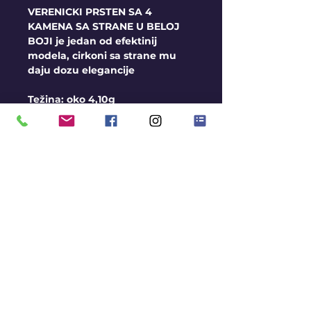
VERENICKI PRSTEN SA 4
KAMENA SA STRANE U BELOJ
BOJI je jedan od efektinij
modela, cirkoni sa strane mu
daju dozu elegancije
Težina: oko 4,10g
Uslovi
Moguća izrada kamena u
boji, kontaktirajte nas radi
dobijanja detaljnih
informacija
Ako prsten nemamo na
stanju rok za izradu je oko 3
nedelje.
Ukoliko prsten imamo na
KONTAKT
stanju rok za isporuku je 3-5
BLOG
radnih dana