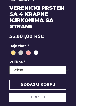
SKU: AN02273
VERENICKI PRSTEN
SA 4 KRAPNE
ICIRKONIMA SA
STRANE
Price
56.801,00 RSD
Boja zlata
*
Veličina
*
DODAJ U KORPU
PORUČI