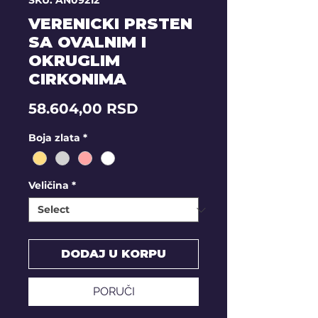
SKU: AN09212
VERENICKI PRSTEN
SA OVALNIM I
OKRUGLIM
CIRKONIMA
Price
58.604,00 RSD
Boja zlata
*
Veličina
*
DODAJ U KORPU
PORUČI