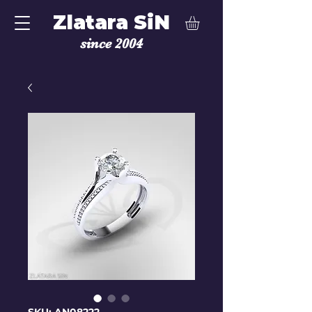
Zlatara SiN
since 2004