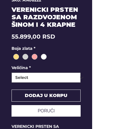
SKU: AN08222
VERENICKI PRSTEN
SA RAZDVOJENOM
ŠINOM I 4 KRAPNE
Price
55.899,00 RSD
Boja zlata
*
Veličina
*
DODAJ U KORPU
PORUČI
VERENICKI PRSTEN SA