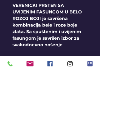
VERENICKI PRSTEN SA
UVIJENIM FASUNGOM U BELO
ROZOJ BOJI je savršena
kombinacija bele i roze boje
zlata. Sa spuštenim i uvijenim
fasungom je savršen izbor za
svakodnevno nošenje
Težina: oko 2,20g
Uslovi
Moguća izrada kamena u
boji, kontaktirajte nas radi
dobijanja detaljnih
informacija
Ako prsten nemamo na
stanju rok za izradu je oko 3
nedelje.
Ukoliko prsten imamo na
KONTAKT