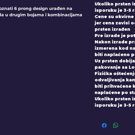
Ukoliko prsten 
oznati 6 prong design urađen na
isporuku je 3-5 
ada u drugim bojama i kombinacijama
Cene su okvirne 
jer cena zavisi 
prsten izrađen
Pre izrade je po
Nakon izrade prs
izmerena kod nas
biti naplaćeno 
Uz prsten dobijate
pakovanje sa Lo
Fizička oštećenja
odvaljivanja kam
biti prihvaćene 
naplaćene po st
Ukoliko prsten 
isporuku je 3-5 