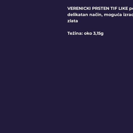
VERENICKI PRSTEN TIF LIKE p
delikatan način, moguća izr
zlata
Težina: oko 3,15g