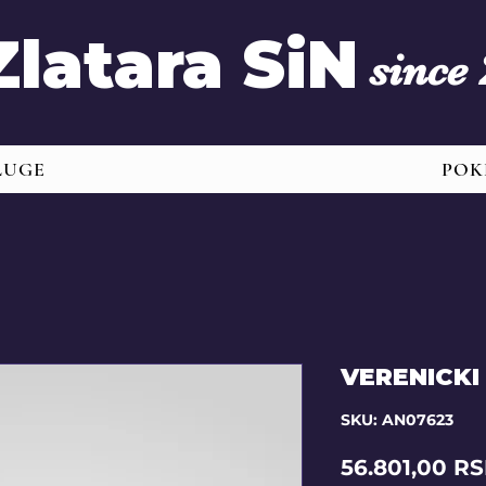
Zlatara SiN
since
LUGE
POK
VERENICKI 
SKU: AN07623
56.801,00 R