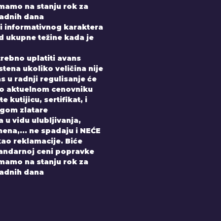
imamo na stanju rok za
radnih dana
i informativnog karaktera
od ukupne težine kada je
trebno uplatiti avans
tena ukoliko veličina nije
 u radnji regulisanje će
po aktuelnom cenovniku
 kutijicu, sertifikat, i
gom zlatare
 u vidu ulubljivanja,
ena,... ne spadaju i NEĆE
kao reklamacije. Biće
andarnoj ceni popravke
imamo na stanju rok za
radnih dana