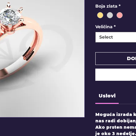
Boja zlata
*
Veličina
*
Select
DO
Uslovi
Moguća izrada k
nas radi dobijan
Ako prsten nema
je oko 3 nedelje