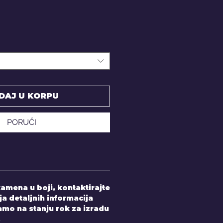
DAJ U KORPU
PORUČI
amena u boji, kontaktirajte
ja detaljnih informacija
mo na stanju rok za izradu
.