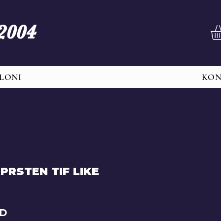
 2004
LONI
KO
PRSTEN TIF LIKE
Price
SD