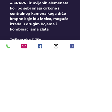
4 KRAPNEiz uvijenih elemenata
koji po sebi imaju cirkone i
centralnog kamena koga drže
krapne koje idu iz vica, moguća
izrada u drugim bojama i
kombinacijama zlata
Težina: oko 3,75g
Uslovi
Moguća izrada kamena u
boji, kontaktirajte nas radi
dobijanja detaljnih
informacija
Ako prsten nemamo na
stanju rok za izradu je oko 3
nedelje.
Ukoliko prsten imamo na
KONTAKT
stanju rok za isporuku je 3-5
BLOG
radnih dana