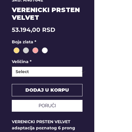
SKU: AN07642
VERENICKI PRSTEN
VELVET
Price
53.194,00 RSD
Boja zlata
*
Veličina
*
DODAJ U KORPU
PORUČI
VERENICKI PRSTEN VELVET
adaptacija poznatog 6 prong