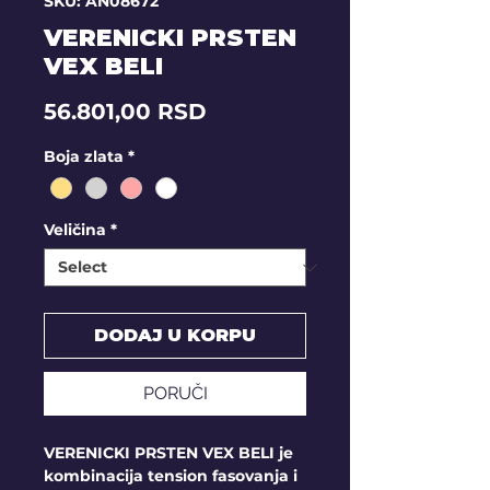
SKU: AN08672
VERENICKI PRSTEN
VEX BELI
Price
56.801,00 RSD
Boja zlata
*
Veličina
*
DODAJ U KORPU
PORUČI
VERENICKI PRSTEN VEX BELI je
kombinacija tension fasovanja i