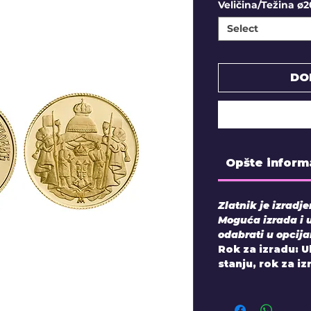
Veličina/Težina ø2
Select
DO
Opšte inform
Zlatnik je izradj
Moguća izrada i 
odabrati u opcij
Rok za izradu: 
stanju, rok za i