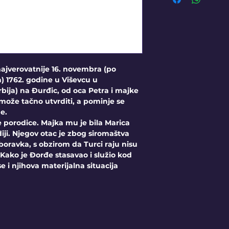
verovatnije 16. novembra (po
 1762. godine u Viševcu u
ija) na Đurđic, od oca Petra i majke
može tačno utvrditi, a pominje se
e.
 porodice. Majka mu je bila Marica
iji. Njegov otac je zbog siromaštva
boravka, s obzirom da Turci raju nisu
 Kako je Đorđe stasavao i služio kod
e i njihova materijalna situacija