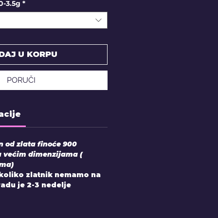
0-3.5g
*
DAJ U KORPU
PORUČI
acije
en od zlata finoće 900
u većim dimenzijama (
ama)
Ukoliko zlatnik nemamo na
zradu je 2-3 nedelje