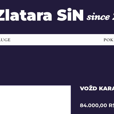
Zlatara SiN
since
LUGE
POK
VOŽD KAR
84.000,00 R