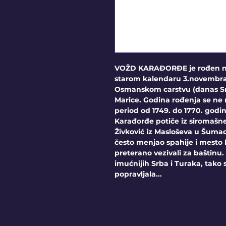
VOŽD KARAĐORĐE je rođen naj
starom kalendaru 3.novembra)
Osmanskom carstvu (danas Srb
Marice. Godina rođenja se ne 
period od 1749. do 1770. godin
Karađorđe potiče iz siromašne
Živković iz Masloševa u Šumad
često menjao spahije i mesto 
preterano vezivali za baštinu.
imućnijih Srba i Turaka, tako s
popravljala...